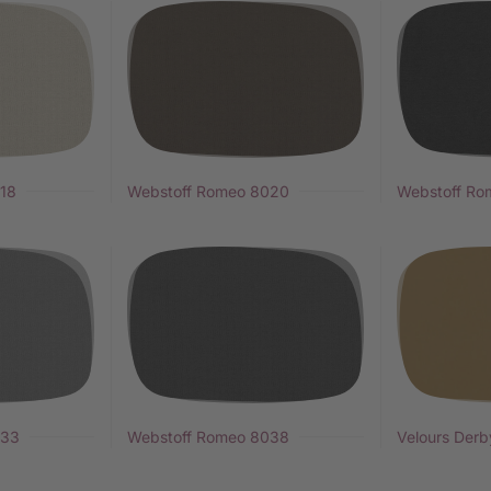
18
Webstoff Romeo 8020
Webstoff Ro
033
Webstoff Romeo 8038
Velours Der