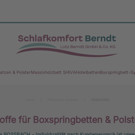
atzen & Polster
Massivholzbett SHIVA
Hotelbetten
Boxspringbett-S
Home
Polsterbett-Systeme
Möbelstoffe
offe für Boxspringbetten & Polst
 ROSSBACH - Individualität nach Kundenwunsch ist unser