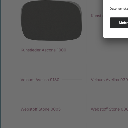
Kunstleder Ascona 
Kunstleder Ascona 1000
Velours Avelina 9180
Velours Avelina 93
Webstoff Stone 0005
Webstoff Stone 00