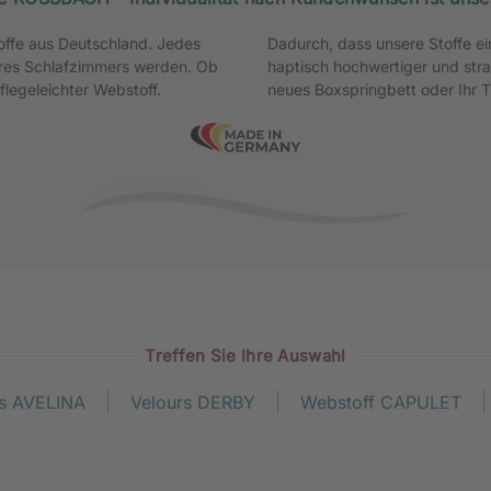
offe aus Deutschland. Jedes
en, ist das Bett optisch und
Ihres Schlafzimmers werden. Ob
ch Ihren Lieblingsstoff für Ihr
flegeleichter Webstoff.
neues Boxspringbett oder Ihr T
Treffen Sie Ihre Auswahl
rs AVELINA
Velours DERBY
Webstoff CAPULET