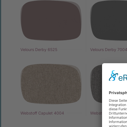
Velours Derby 6525
Velours Derby 700
Webstoff Capulet 4004
Webstoff Capulet 