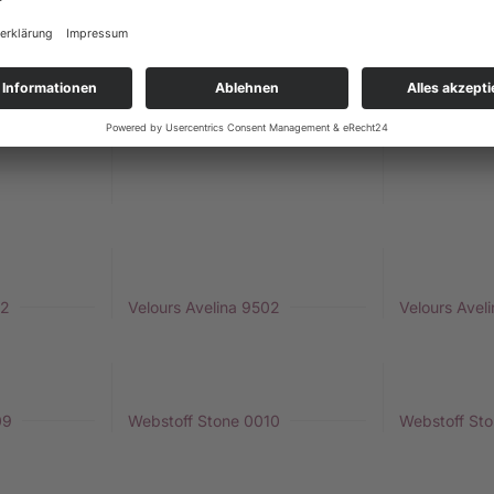
1201
Kunstleder Ascona 1314
Kunstleder A
92
Velours Avelina 9502
Velours Avel
09
Webstoff Stone 0010
Webstoff St