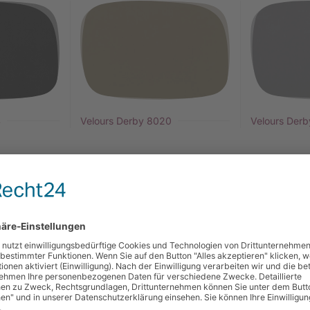
4
Velours Derby 8020
Velours Der
4009
Webstoff Capulet 4012
Webstoff Ca