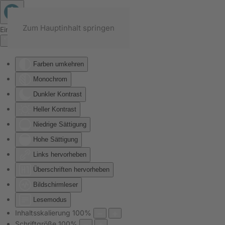
Zum Hauptinhalt springen
Eingabehilfen öffnen
Farben umkehren
Monochrom
Dunkler Kontrast
Heller Kontrast
Niedrige Sättigung
Hohe Sättigung
Links hervorheben
Überschriften hervorheben
Bildschirmleser
Lesemodus
Inhaltsskalierung
100
%
Schriftgröße
100
%