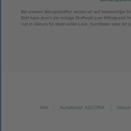
Bei unseren Bezugsstoffen setzen wir auf hochwertige St
Dadurch, dass unsere Stoffe eine kaschierte Rückseite hab
Bett kann durch die richtige Stoffwahl zum Mittelpunkt 
haptisch hochwertiger und strapazierfähiger. Suchen Sie si
nun in Velours für einen edlen Look, Kunstleder oder ein p
Alle
Kunstleder ASCONA
Velou