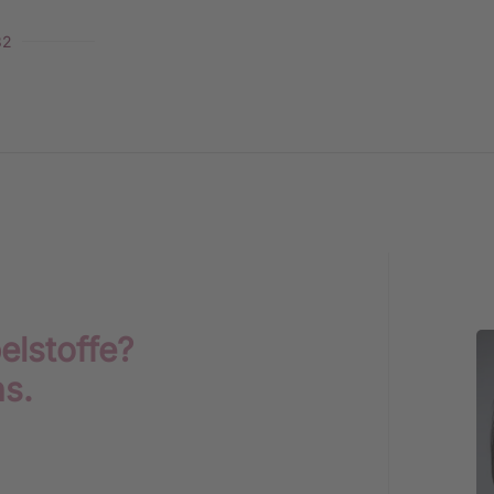
32
elstoffe?
ns.