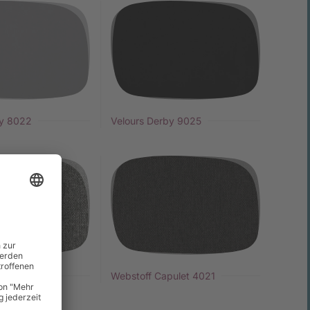
by 8022
Velours Derby 9025
pulet 4020
Webstoff Capulet 4021