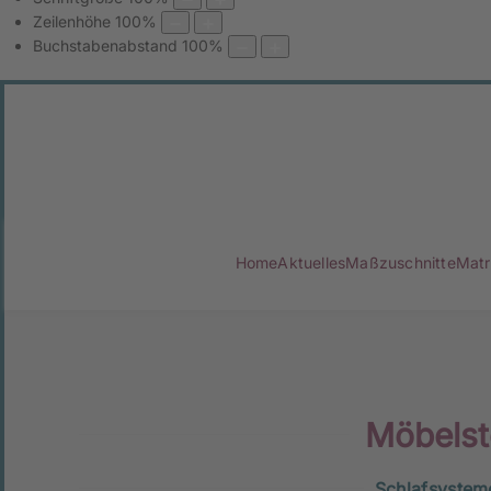
Zeilenhöhe
100
%
Buchstabenabstand
100
%
Home
Aktuelles
Maßzuschnitte
Matr
Möbelst
Schlafsysteme