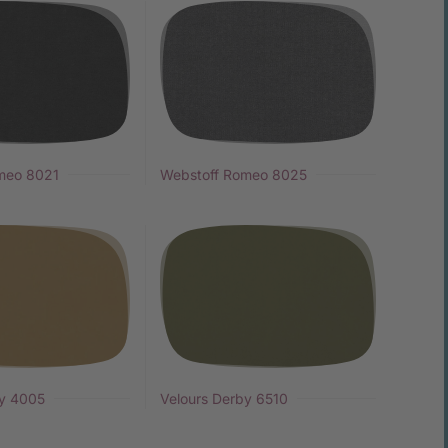
meo 8021
Webstoff Romeo 8025
by 4005
Velours Derby 6510