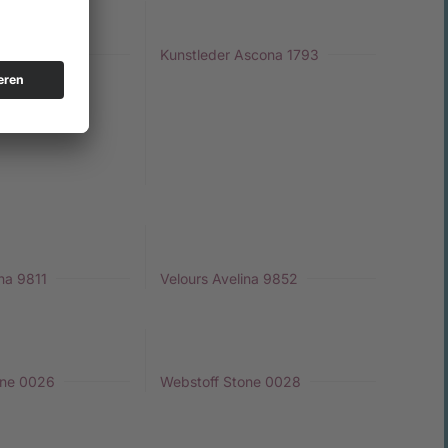
scona 1755
Kunstleder Ascona 1793
ina 9811
Velours Avelina 9852
one 0026
Webstoff Stone 0028