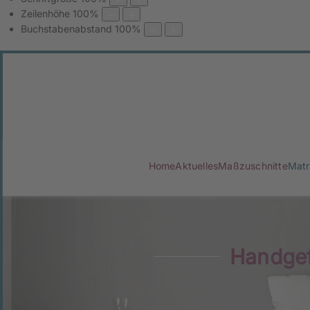
Zeilenhöhe
100
%
Buchstabenabstand
100
%
Home
Aktuelles
Maßzuschnitte
Matr
Handgef