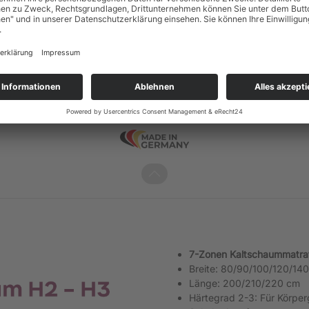
7-Zonen Kaltschaummatra
Breite: 80/90/100/120/14
Länge: 200/210/220 cm
Härtegrad 2-3: Für Körper