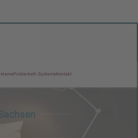
ysteme
Polsterbett-Systeme
Kontakt
 Sachsen