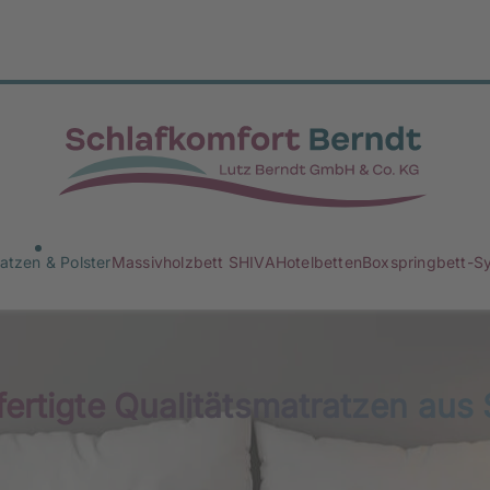
atzen & Polster
Massivholzbett SHIVA
Hotelbetten
Boxspringbett-S
ertigte Qualitätsmatratzen aus