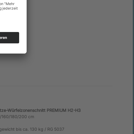
tze-Würfelzonenschnitt PREMIUM H2-H3
0/160/180/200 cm
gewicht bis ca. 130 kg / RG 5037