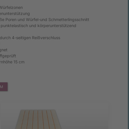
 Würfelzonen
enunterstützung
ße Poren und Würfel-und Schmetterlingsschnitt
 punktelastisch und körperunterstützend
durch 4-seitigen Reißverschluss
C
gnet
ffgeprüft
rnhöhe 15 cm
UM