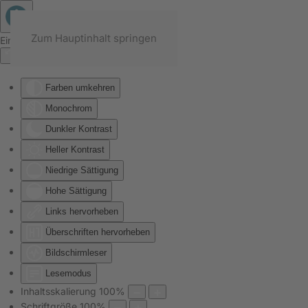
Zum Hauptinhalt springen
Eingabehilfen öffnen
Farben umkehren
Monochrom
Dunkler Kontrast
Heller Kontrast
Niedrige Sättigung
Hohe Sättigung
Links hervorheben
Überschriften hervorheben
Bildschirmleser
Lesemodus
Inhaltsskalierung
100
%
Schriftgröße
100
%