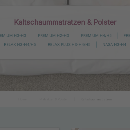
Kaltschaummatratzen & Polster
EMIUM H3-H3
PREMIUM H2-H3
PREMIUM H4/H5
FR
RELAX H3-H4/H5
RELAX PLUS H3-H4/H5
NASA H3-H4
Home
Matratzen & Polster
Kaltschaummatratzen