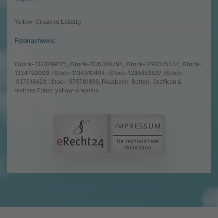
Yellow-Creative Leipzig
Fotonachweis:
iStock-1323299125, iStock-1135060798, iStock-1293375437, iStock-
1334792009, iStock-1134910494, iStock-1338453837, iStock-
1137518423, iStock-875781896, Rossbach-Betten, Grafiken &
weitere Fotos: yellow-creative