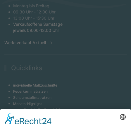
Montag bis Freitag:
09:30 Uhr - 12:00 Uhr
13:00 Uhr - 15:30 Uhr
Verkaufsoffene Samstage
jeweils 09.00-13.00 Uhr
Werksverkauf Aktuell
Quicklinks
individuelle Maßzuschnitte
Federkernmatratzen
Schaumstoffmatratzen
Monats-Highlight
neues Produkt EvoPore HRC
Massivholzbett Shiva
Luxeriöses Hotelbett
Bootspolster Indoor & Outdoor