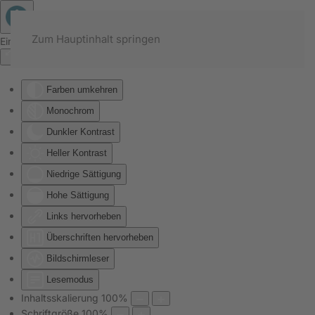
Zum Hauptinhalt springen
Eingabehilfen öffnen
Farben umkehren
Monochrom
Dunkler Kontrast
Heller Kontrast
Niedrige Sättigung
Hohe Sättigung
Links hervorheben
Überschriften hervorheben
Bildschirmleser
Lesemodus
Inhaltsskalierung
100
%
Schriftgröße
100
%