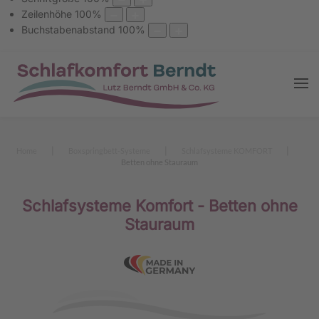
Zeilenhöhe
100
%
Buchstabenabstand
100
%
Home
Boxspringbett-Systeme
Schlafsysteme KOMFORT
Betten ohne Stauraum
Schlafsysteme Komfort - Betten ohne
Stauraum