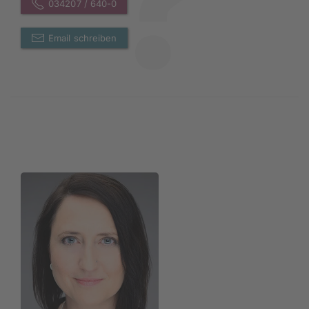
034207 / 640-0
Email schreiben