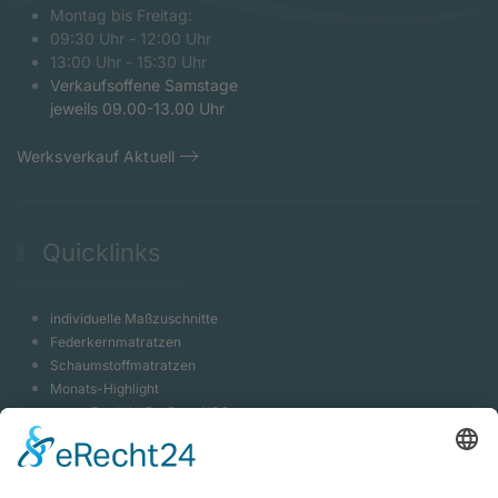
Montag bis Freitag:
09:30 Uhr - 12:00 Uhr
13:00 Uhr - 15:30 Uhr
Verkaufsoffene Samstage
jeweils 09.00-13.00 Uhr
Werksverkauf Aktuell
Quicklinks
individuelle Maßzuschnitte
Federkernmatratzen
Schaumstoffmatratzen
Monats-Highlight
neues Produkt EvoPore HRC
Massivholzbett Shiva
Luxeriöses Hotelbett
Bootspolster Indoor & Outdoor