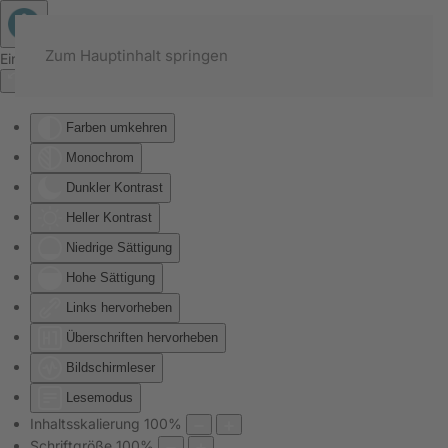
Zum Hauptinhalt springen
Eingabehilfen öffnen
Farben umkehren
Monochrom
Dunkler Kontrast
Heller Kontrast
Niedrige Sättigung
Hohe Sättigung
Links hervorheben
Überschriften hervorheben
Bildschirmleser
Lesemodus
Inhaltsskalierung
100
%
Schriftgröße
100
%