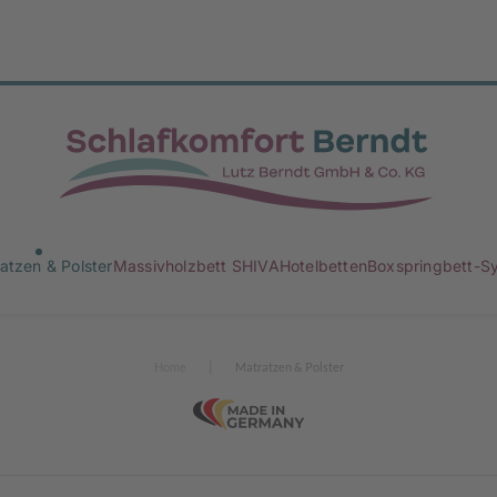
atzen & Polster
Massivholzbett SHIVA
Hotelbetten
Boxspringbett-S
Home
Matratzen & Polster