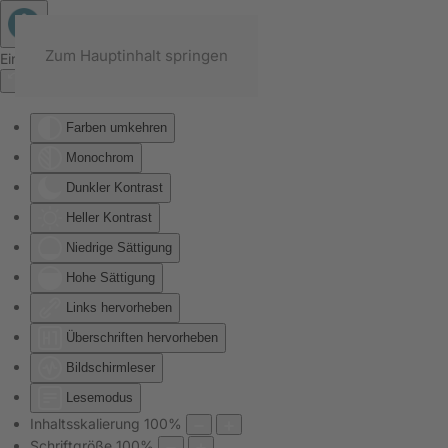
Zum Hauptinhalt springen
Eingabehilfen öffnen
Farben umkehren
Monochrom
Dunkler Kontrast
Heller Kontrast
Niedrige Sättigung
Hohe Sättigung
Links hervorheben
Überschriften hervorheben
Bildschirmleser
Lesemodus
Inhaltsskalierung
100
%
Schriftgröße
100
%