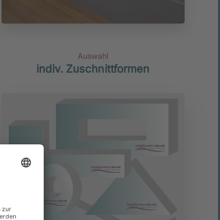
Auswahl
indiv. Zuschnittformen