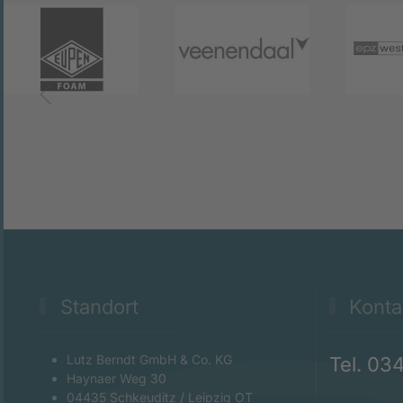
Standort
Konta
Lutz Berndt GmbH & Co. KG
Tel. 03
Haynaer Weg 30
04435 Schkeuditz / Leipzig OT