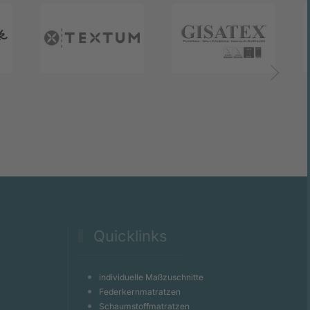
Quicklinks
individuelle Maßzuschnitte
Federkernmatratzen
Schaumstoffmatratzen