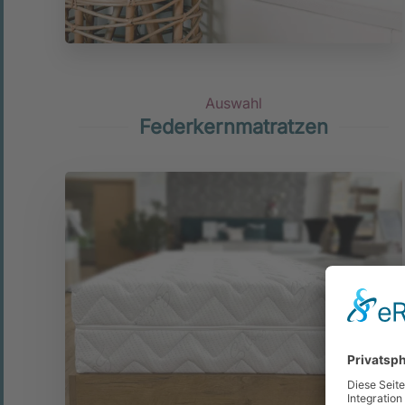
Auswahl
Federkernmatratzen