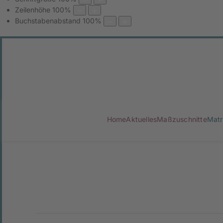
Zeilenhöhe
100
%
Buchstabenabstand
100
%
Home
Aktuelles
Maßzuschnitte
Matr